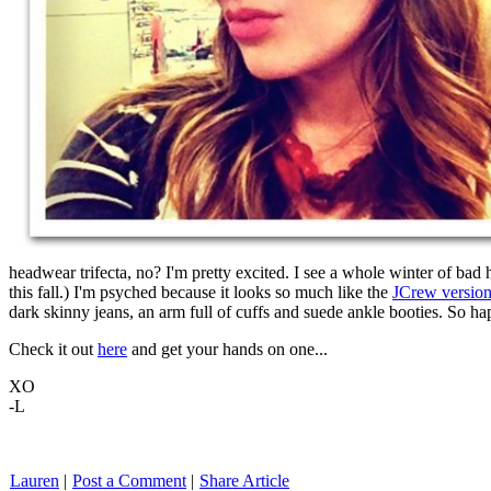
headwear trifecta, no? I'm pretty excited. I see a whole winter of bad ha
this fall.) I'm psyched because it looks so much like the
JCrew versio
dark skinny jeans, an arm full of cuffs and suede ankle booties. So hap
Check it out
here
and get your hands on one...
XO
-L
Lauren
|
Post a Comment
|
Share Article