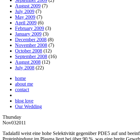
September 2009
(2)
August 2009
(7)
July 2009
(7)
May 2009
(7)
April 2009
(6)
February 2009
(3)
January 2009
(3)
December 2008
(8)
November 2008
(7)
October 2008
(12)
September 2008
(16)
August 2008
(12)
July 2008
(22)
home
about me
contact
blog love
Our Wedding
Thursday
Nov
03
2011
Tadalafil weist eine hohe Selektivität gegenüber PDE5 auf und beein
Proteinbindung im Plasma liegt bei über 90 %, was eine breite Gewe