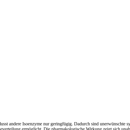
flusst andere Isoenzyme nur geringfügig. Dadurch sind unerwünschte sy
beverteilung ermöglicht. Die pharmakologische Wirkung zeigt sich un