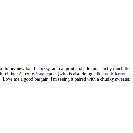
u to my new hat. Its fuzzy, animal print and a fedora- pretty much the
th milliner
Albertus Swanepoel
(who is also doing
a line with Jcrew
d. Love me a good bargain. I'm seeing it paired with a chunky sweater,