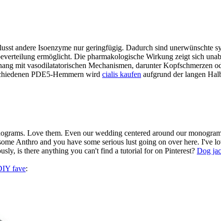
flusst andere Isoenzyme nur geringfügig. Dadurch sind unerwünschte sy
beverteilung ermöglicht. Die pharmakologische Wirkung zeigt sich un
g mit vasodilatatorischen Mechanismen, darunter Kopfschmerzen oder 
verschiedenen PDE5-Hemmern wird
cialis kaufen
aufgrund der langen Halb
ograms. Love them. Even our wedding centered around our monogram an
some Anthro and you have some serious lust going on over here. I've l
usly, is there anything you can't find a tutorial for on Pinterest?
Dog jac
DIY fave
: