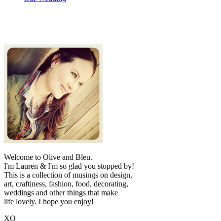
Welcome to Olive and Bleu.
I'm Lauren & I'm so glad you stopped by!
This is a collection of musings on design,
art, craftiness, fashion, food, decorating,
weddings and other things that make
life lovely. I hope you enjoy!
XO